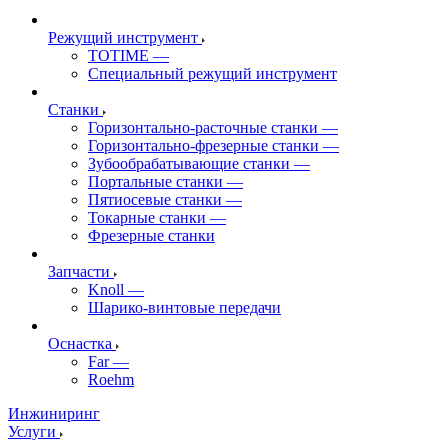
Режущий инструмент
TOTIME
—
Специальный режущий инструмент
Станки
Горизонтально-расточные станки
—
Горизонтально-фрезерные станки
—
Зубообрабатывающие станки
—
Портальные станки
—
Пятиосевые станки
—
Токарные станки
—
Фрезерные станки
Запчасти
Knoll
—
Шарико-винтовые передачи
Оснастка
Far
—
Roehm
Инжиниринг
Услуги